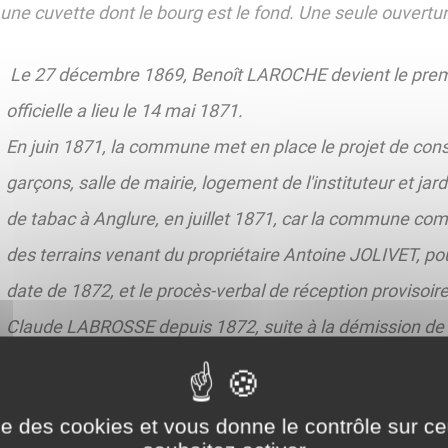
 une cuvette dont le bourg est le fond. Une seule ouverture
Le 27 décembre 1869, Benoît LAROCHE devient le premi
officielle a lieu le 14 mai 1871.
En juin 1871, la commune met en place le projet de con
garçons, salle de mairie, logement de l'instituteur et jar
de tabac à Anglure, en juillet 1871, car la commune comp
des terrains venant du propriétaire Antoine JOLIVET, po
date de 1872, et le procès-verbal de réception provisoire
Claude LABROSSE depuis 1872, suite à la démission de
'instituteur ont été clôturés,
ise des cookies et vous donne le contrôle sur 