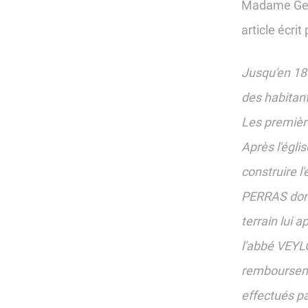
Madame Geor
article écrit
Jusqu'en 186
des habitant
Les premièr
Après l'égli
construire l'
PERRAS donne
terrain lui 
l'abbé VEYLO
rembourseme
effectués p