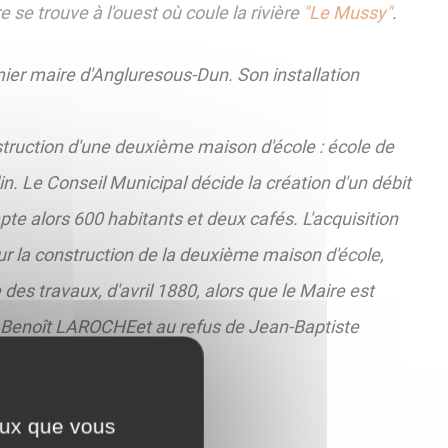
 se trouve à l'ouest où coule la rivière
"Le Mussy"
.
er maire d'Angluresous-Dun. Son installation
struction d'une deuxième maison d'école : école de
din. Le Conseil Municipal décide la création d'un débit
te alors 600 habitants et deux cafés. L'acquisition
ur la construction de la deuxième maison d'école,
 des travaux, d'avril 1880, alors que le Maire est
 Benoît LAROCHEet au refus de Jean-Baptiste
ceux que vous