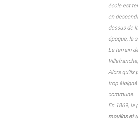
école est t
en descendan
dessus de la
époque, la sa
Le terrain d
Villefranche,
Alors qu'ils
trop éloigné
commune.
En 1869, la 
moulins et u