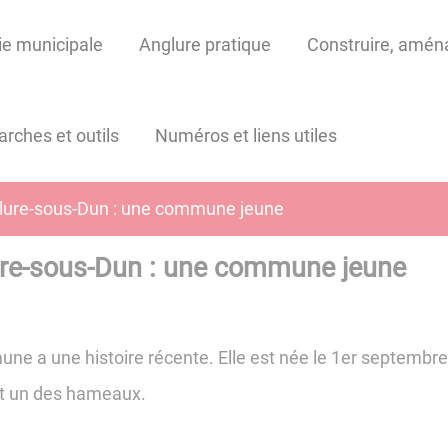
ie municipale
Anglure pratique
Construire, aménag
rches et outils
Numéros et liens utiles
lure-sous-Dun : une commune jeune
re-sous-Dun : une commune jeune
ne a une histoire récente. Elle est née le 1er septemb
it un des hameaux.