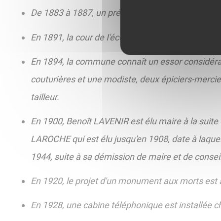
De 1883 à 1887, un préau est construit à l'école
En 1891, la cour de I'école de filles s'agrandit e
En 1894, la commune connaît un essor considérable
couturières et une modiste, deux épiciers-mercie
tailleur.
En 1900, Benoît LAVENIR est élu maire à la suite
LAROCHE qui est élu jusqu'en 1908, date à laque
1944, suite à sa démission de maire et de consei
En 1920, le projet d'un monument aux morts est 
En 1928, une cabine téléphonique est installée c