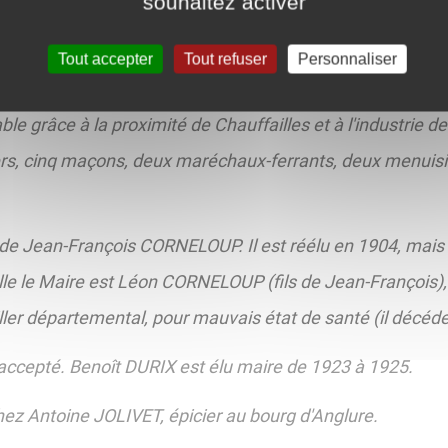
souhaitez activer
 de garçons et un puits est creusé, alors que le Maire es
Tout accepter
Tout refuser
Personnaliser
t est clôturée. A cette époque, 60 élèves fréquentent les d
 grâce à la proximité de Chauffailles et à l'industrie de
rs, cinq maçons, deux maréchaux-ferrants, deux menuisier
 de Jean-François CORNELOUP. Il est réélu en 1904, mais 
lle le Maire est Léon CORNELOUP (fils de Jean-François),
ller départemental, pour mauvais état de santé (il décéde
accepté. Benoît DURIX est élu maire de 1923 à 1925.
hez Antoine JOLIVET, épicier au bourg d'Anglure.