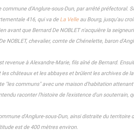
le commune d'Anglure-sous-Dun, par arrêté préfectoral. 
rtementale 416, qui va de
La Velle
au Bourg, jusqu'au croi
ien avant que Bernard De NOBLET n'acquière la seigneuri
 De NOBLET, chevalier, comte de Chénelette, baron d'Ang
 revenue à Alexandre-Marie, fils aîné de Bernard. Ensuite 
es châteaux et les abbayes et brûlent les archives de la 
ute "les communs" avec une maison d'habitation attenant à 
ntendu raconter l'histoire de l'existence d'un souterrain, 
mmune d'Anglure-sous-Dun, ainsi distraite du territoire 
titude est de 400 mètres environ.