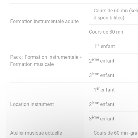
Cours de 60 mn (sel
disponibilités)
Formation instrumentale adulte
Cours de 30 mn
er
1
enfant
Pack : Formation instrumentale +
ème
2
enfant
Formation musicale
ème
3
enfant
er
1
enfant
ème
Location instrument
2
enfant
ème
3
enfant
Atelier musique actuelle
Cours de 60 mn -grat