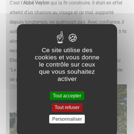
C'est l'
Abbé Veylon
qui la fit construire. Il était en effet
atteint d'un chancre au visage et ce mal, supporté
depuis longtemps, ne guérissait pas. Avec confiance, il
sollicita le secours de la Sainte Vierge et il fut guéri. Il fit
alors construire cette petite chapelle en
Ce site utilise des
reconnaissance.
cookies et vous donne
Elle se trouve en un site paisible, au bord du ruisseau
le contrôle sur ceux
"Le Pontet", dans le hameau du même nom. Une table
que vous souhaitez
activer
de pique-nique vous attend tout près.
Tout accepter
Tout refuser
Personnaliser