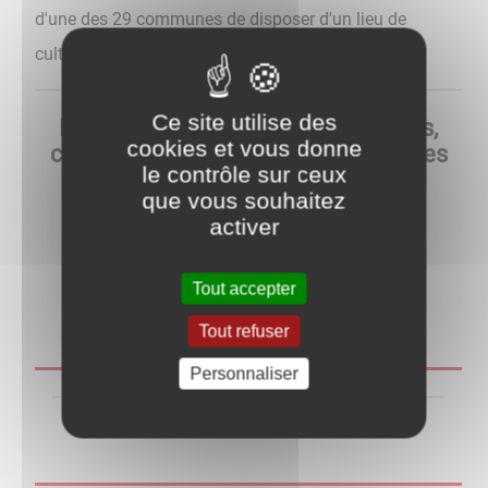
d'une des 29 communes de disposer d'un lieu de
culture à moins d'un quart d'heure de son domicile.
Ce site utilise des
Horaires, programmes d'animations,
cookies et vous donne
catalogue des ressources disponibles
le contrôle sur ceux
(livres, CD, DVD, .....)
que vous souhaitez
>
Le réseau des bibliothèques
activer
et sur le
site du réseau
Tout accepter
Tout refuser
Personnaliser