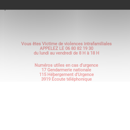
ui pourront vous aider dans les démarches administrativ
Vous êtes Victime de violences intrafamiliales
APPELEZ LE 06 80 82 19 30
du lundi au vendredi de 8 H à 18 H
Numéros utiles en cas d'urgence
17 Gendarmerie nationale
115 Hébergement d'Urgence
3919 Écoute téléphonique