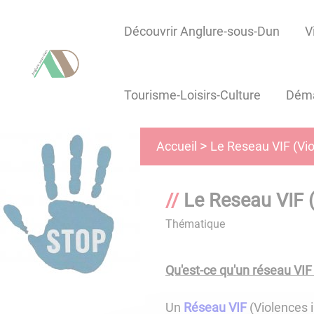
Lien
Lien
Lien
Lien
Panneau de gestion des cookies
d'accès
d'accès
d'accès
d'accès
Découvrir Anglure-sous-Dun
V
rapide
rapide
rapide
rapide
au
au
à
au
menu
contenu
la
pied
Tourisme-Loisirs-Culture
Déma
principal
recherche
de
page
Le Reseau VIF (Vio
Accueil
Le Reseau VIF (
Thématique
Qu'est-ce qu'un réseau VIF 
Un
Réseau VIF
(Violences i