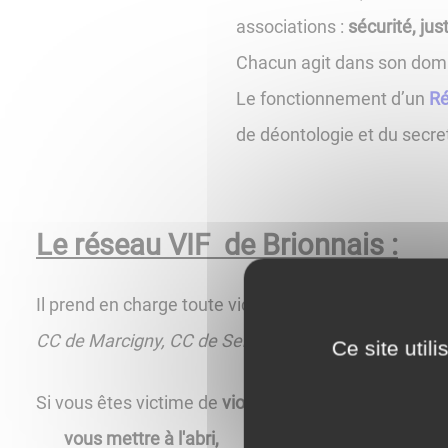
associations :
sécurité, jus
Chacun agit dans son doma
Le fonctionnement d’un
Ré
de déontologie et du secret
Le réseau VIF de Brionnais :
Il prend en charge toute victime de
violences intrafa
CC de Marcigny, CC de Semur-en-Brionnais.
Ce site util
Si vous êtes victime de
violences intrafamiliales,
le 
vous mettre à l'abri,