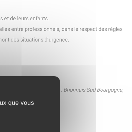
 et de leurs enfants.
lles entre professionnels, dans le respect des règles
mont des situations d’urgence.
de communes du Brionnais :
Brionnais Sud Bourgogne,
ceux que vous