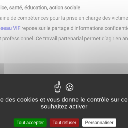
tice, santé, éducation, action sociale
.
ine de compétences pour la prise en charge des victimes
seau VIF
repose sur le partage d’informations confidentie
 professionnel. Ce travail partenarial permet d’agir en a
miliales
résidant sur les territoires des 3 communautés 
ise des cookies et vous donne le contrôle sur 
souhaitez activer
réseau peut
Tout accepter
Tout refuser
Personnaliser