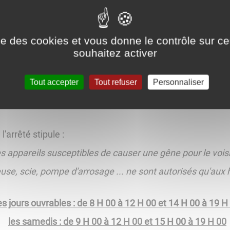
ivées accessibles au public
ise des cookies et vous donne le contrôle sur 
s
souhaitez activer
Tout accepter
Tout refuser
Personnaliser
'arrêté stipule :
des appareils susceptibles de causer une gêne pour le vois
e, scie, pompe d'arrosage ... ne sont autorisés qu'aux h
es jours ouvrables : de 8 H 00 à 12 H 00 et 14 H 00 à 19 H
les samedis : de 9 H 00 à 12 H 00 et 15 H 00 à 19 H 00