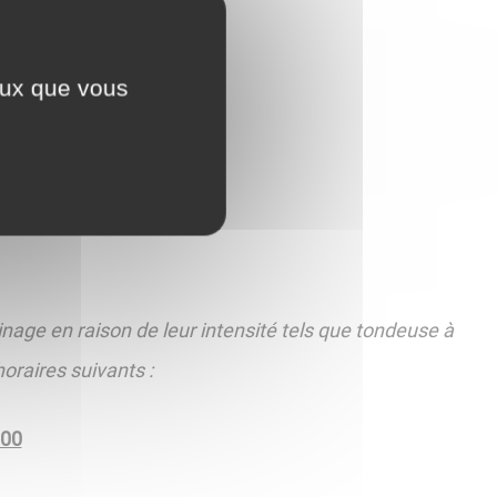
ceux que vous
inage en raison de leur intensité tels que tondeuse à
oraires suivants :
 00