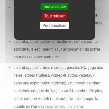
Tout accepter
L'incinération des déchets professionnels par les
entreprises d'espaces verts et les paysagistes est
Tout refuser
également interdite, sauf dérogation accordée par le
Personnaliser
préfet dans certaines conditions.
Le brûlage des pailles et résidus de culture par les
agriculteurs est interdit, sauf autorisation du préfet
pour des raisons sanitaires.
Le brûlage des autres résidus agricoles (élagage des
haies, arbres fruitiers, vignes et autres végétaux
dans une exploitation agricole) est interdit pendant
la période critique du 1er juin au 31 octobre. De plus,
cette pratique est interdite toute l'année lorsque la
qualité de l'air dépasse les seuils d'alerte.