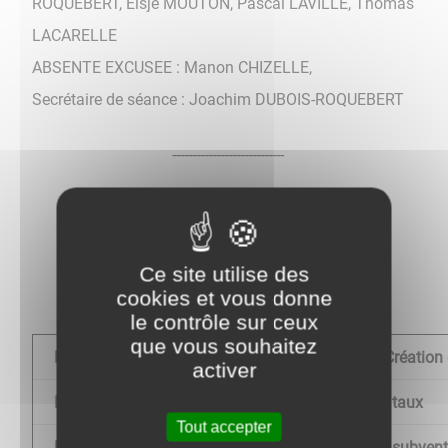
ROQUEBERT, Elsje MOUTON, Pascal LAVILLE, Thomas
LACARELLE
ABSENTE EXCUSEE : Manon CHIZELLE,
Secrétaire de séance : Joachim DUBOIS-ROQUEBERT
----------------------------
LISTE DES DELIBERATIONS
Ce site utilise des
cookies et vous donne
le contrôle sur ceux
que vous souhaitez
D 01/14-04-2025
Secrétariat de mairie : Créati
activer
D 02/14-04-2025
Budget 2025 : vote des taux
Tout accepter
D 03/14-04-2025
Budget 2025 : vote des subven