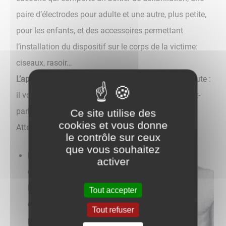
paire d’électrodes pour adulte et une autre, plus petite,
pour les enfants, et des accessoires permettant
l’installation du dispositif sur le corps de la victime:
ciseaux, rasoir…
L’appareil est automatisé
. Il suffit de le mettre en route :
il vous donnera la marche à suivre par un petit haut-
parleur, et fera le diagnostic automatiquement.
Ce site utilise des
cookies et vous donne
Attention toutefois à :
le contrôle sur ceux
que vous souhaitez
Bien positionner les
activer
électrodes
l’une après
l’autre : elles sont
Tout accepter
enduites d’une colle
Tout refuser
puissante, et l’appareil