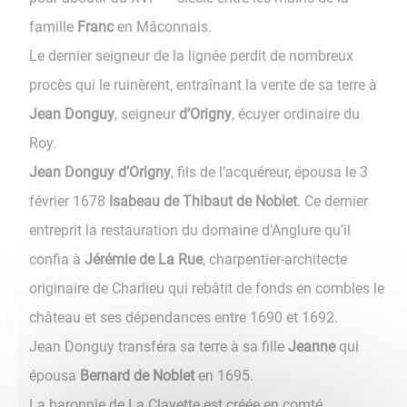
famille
Franc
en Mâconnais.
Le dernier seigneur de la lignée perdit de nombreux
procès qui le ruinèrent, entraînant la vente de sa terre à
Jean Donguy
, seigneur
d’Origny
, écuyer ordinaire du
Roy.
Jean Donguy d’Origny
, fils de l’acquéreur, épousa le 3
février 1678
Isabeau de Thibaut de Noblet
. Ce dernier
entreprit la restauration du domaine d’Anglure qu’il
confia à
Jérémie de La Rue
, charpentier-architecte
originaire de Charlieu qui rebâtit de fonds en combles le
château et ses dépendances entre 1690 et 1692.
Jean Donguy transféra sa terre à sa fille
Jeanne
qui
épousa
Bernard de Noblet
en 1695.
La baronnie de La Clayette est créée en comté